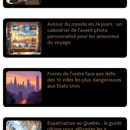
Autour du monde en 24 jours : un
calendrier de l’avent photo
personnalisé pour les amoureux
du voyage
Forces de l’ordre face aux defis
des 10 villes les plus dangereuses
aux Etats-Unis
Expatriation au Quebec : le guide
ultime pour affronter les 4