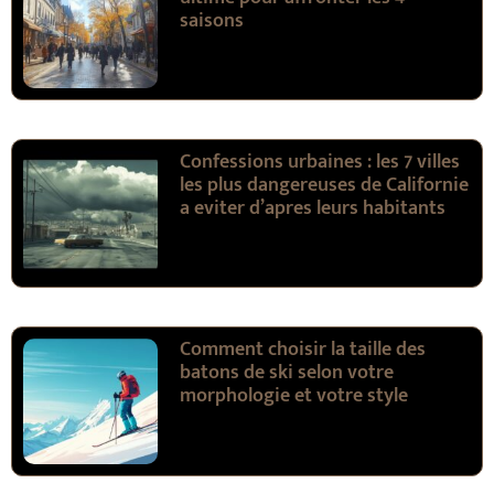
saisons
Confessions urbaines : les 7 villes
les plus dangereuses de Californie
a eviter d’apres leurs habitants
Comment choisir la taille des
batons de ski selon votre
morphologie et votre style